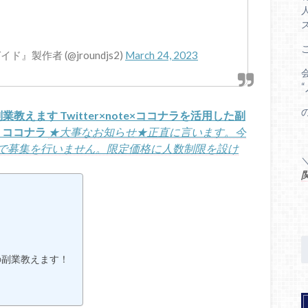
製作者 (@jroundjs2)
March 24, 2023
えます Twitter×note×ココナラを活用した副
| ココナラ
★大事なお知らせ★正直に言います。今
で募集を行いません。限定価格に人数制限を設け
の副業教えます！