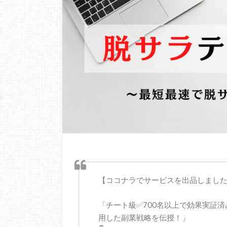
【ココナラでサービスを出品しまし
「チート級✅700名以上で効果実証済みの
用した副業戦略を伝授！」