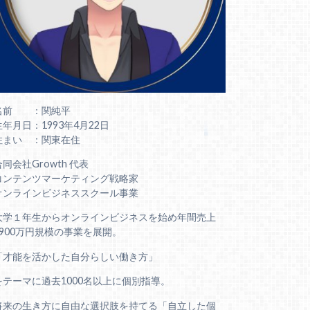
名前 ：関純平
生年月日：1993年4月22日
住まい ：関東在住
合同会社Growth 代表
コンテンツマーケティング戦略家
オンラインビジネススクール事業
大学１年生からオンラインビジネスを始め年間売上
6900万円規模の事業を展開。
「才能を活かした自分らしい働き方」
をテーマに過去1000名以上に個別指導。
将来の生き方に自由な選択肢を持てる「自立した個