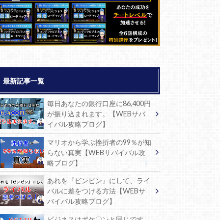
最新記事一覧
毎日あなたの銀行口座に86,400円
が振り込まれます。【WEBサバ
イバル攻略ブログ】
マリオから学ぶ挫折者の99％が知
らない真実【WEBサバイバル攻
略ブログ】
あれを『ビンビン』にして、ライ
バルに差をつける方法【WEBサ
バイバル攻略ブログ】
ビジネスはポケ〇ンと同じです。