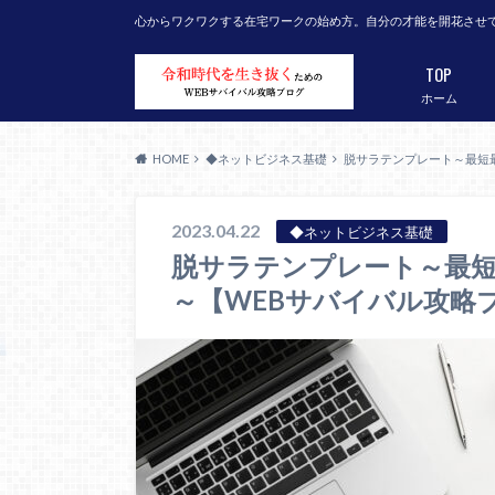
心からワクワクする在宅ワークの始め方。自分の才能を開花させ
TOP
ホーム
HOME
◆ネットビジネス基礎
脱サラテンプレート～最短
2023.04.22
◆ネットビジネス基礎
脱サラテンプレート～最短
～【WEBサバイバル攻略