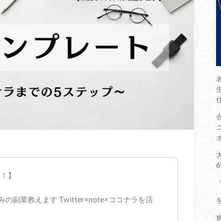
た！】
副業教えます Twitter×note×ココナラを活