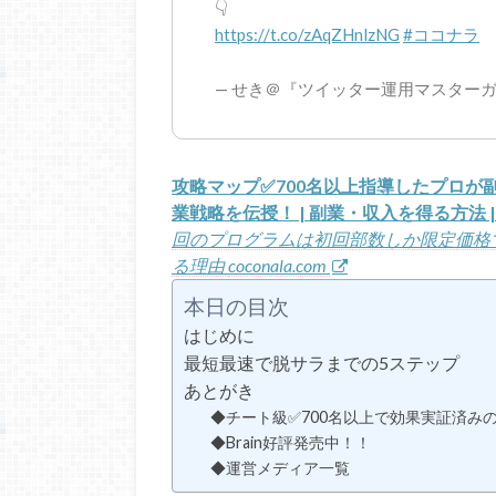
👇
https://t.co/zAqZHnlzNG
#ココナラ
— せき＠『ツイッター運用マスターガイド』
攻略マップ✅700名以上指導したプロが副業教
業戦略を伝授！ | 副業・収入を得る方法 
回のプログラムは初回部数しか限定価格
る理由
coconala.com
本日の目次
はじめに
最短最速で脱サラまでの5ステップ
あとがき
◆チート級✅700名以上で効果実証済み
◆Brain好評発売中！！
◆運営メディア一覧