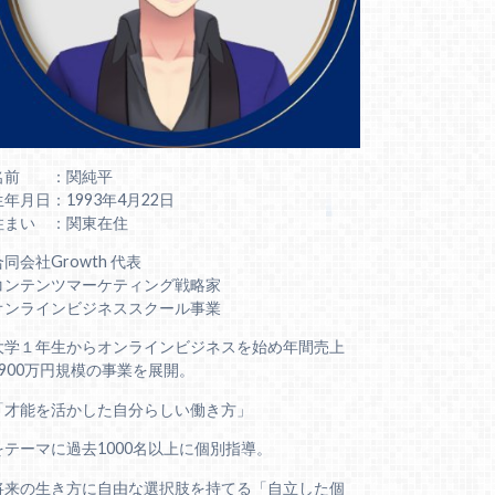
名前 ：関純平
生年月日：1993年4月22日
住まい ：関東在住
合同会社Growth 代表
コンテンツマーケティング戦略家
オンラインビジネススクール事業
大学１年生からオンラインビジネスを始め年間売上
6900万円規模の事業を展開。
「才能を活かした自分らしい働き方」
をテーマに過去1000名以上に個別指導。
将来の生き方に自由な選択肢を持てる「自立した個