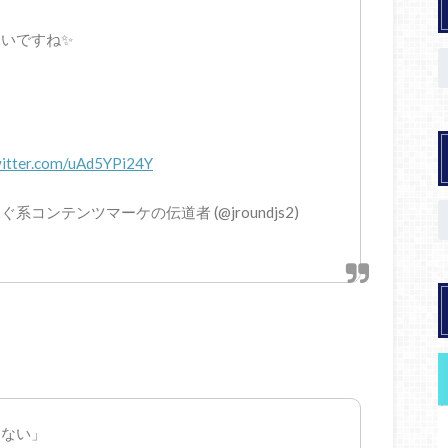
いですね✨
witter.com/uAd5YPi24Y
コンテンツマーケの伝道者 (@jroundjs2)
きない」