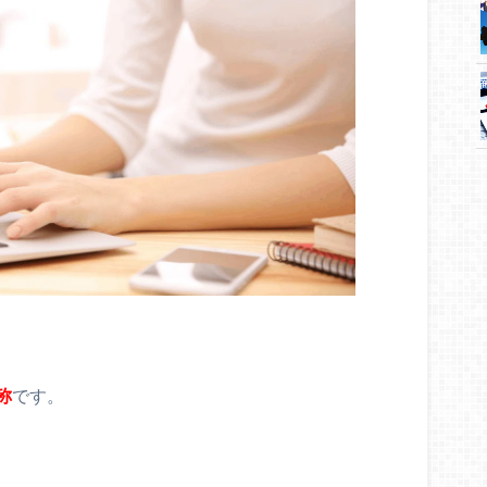
称
です。
。