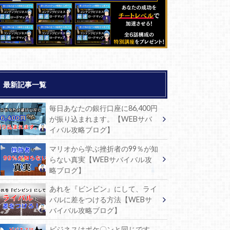
最新記事一覧
毎日あなたの銀行口座に86,400円
が振り込まれます。【WEBサバ
イバル攻略ブログ】
マリオから学ぶ挫折者の99％が知
らない真実【WEBサバイバル攻
略ブログ】
あれを『ビンビン』にして、ライ
バルに差をつける方法【WEBサ
バイバル攻略ブログ】
ビジネスはポケ〇ンと同じです。