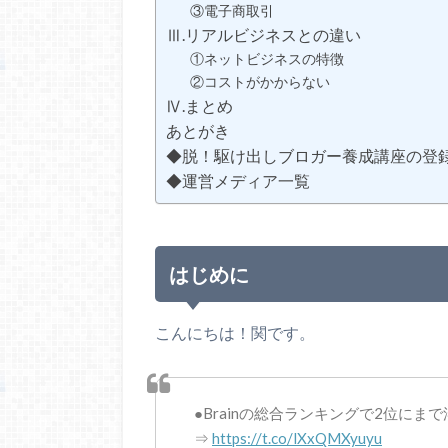
③電子商取引
Ⅲ.リアルビジネスとの違い
①ネットビジネスの特徴
②コストがかからない
Ⅳ.まとめ
あとがき
◆脱！駆け出しブロガー養成講座の登
◆運営メディア一覧
はじめに
こんにちは！関です。
●Brainの総合ランキングで2位にま
⇒
https://t.co/lXxQMXyuyu