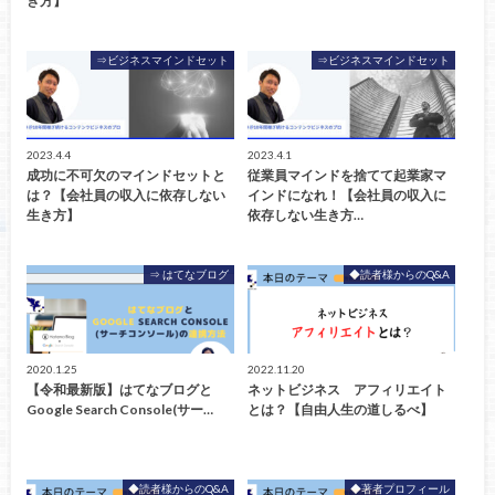
き方】
⇒ビジネスマインドセット
⇒ビジネスマインドセット
2023.4.4
2023.4.1
成功に不可欠のマインドセットと
従業員マインドを捨てて起業家マ
は？【会社員の収入に依存しない
インドになれ！【会社員の収入に
生き方】
依存しない生き方…
⇒ はてなブログ
◆読者様からのQ&A
2020.1.25
2022.11.20
【令和最新版】はてなブログと
ネットビジネス アフィリエイト
Google Search Console(サー…
とは？【自由人生の道しるべ】
◆読者様からのQ&A
◆著者プロフィール