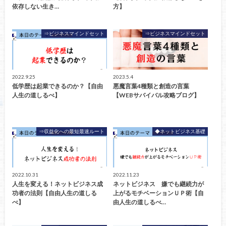
依存しない生き…
方】
⇒ビジネスマインドセット
⇒ビジネスマインドセット
2022.9.25
2023.5.4
低学歴は起業できるのか？【自由
悪魔言葉4種類と創造の言葉
人生の道しるべ】
【WEBサバイバル攻略ブログ】
⇒収益化への最短最速ルート
◆ネットビジネス基礎
2022.10.31
2022.11.23
人生を変える！ネットビジネス成
ネットビジネス 嫌でも継続力が
功者の法則【自由人生の道しる
上がるモチベーションＵＰ術【自
べ】
由人生の道しるべ…