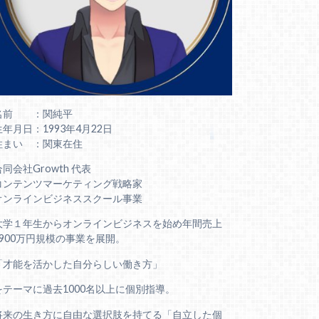
名前 ：関純平
生年月日：1993年4月22日
住まい ：関東在住
合同会社Growth 代表
コンテンツマーケティング戦略家
オンラインビジネススクール事業
大学１年生からオンラインビジネスを始め年間売上
6900万円規模の事業を展開。
「才能を活かした自分らしい働き方」
をテーマに過去1000名以上に個別指導。
将来の生き方に自由な選択肢を持てる「自立した個