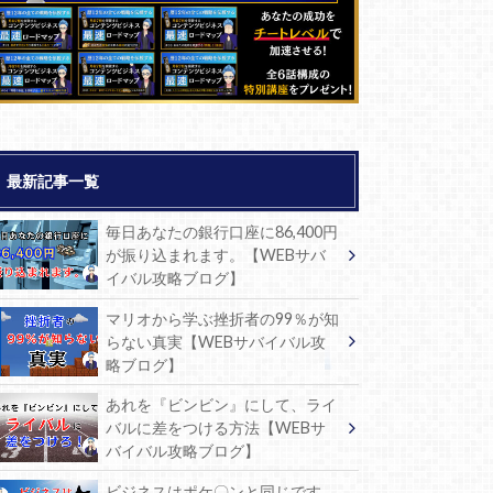
最新記事一覧
毎日あなたの銀行口座に86,400円
が振り込まれます。【WEBサバ
イバル攻略ブログ】
マリオから学ぶ挫折者の99％が知
らない真実【WEBサバイバル攻
略ブログ】
あれを『ビンビン』にして、ライ
バルに差をつける方法【WEBサ
バイバル攻略ブログ】
ビジネスはポケ〇ンと同じです。