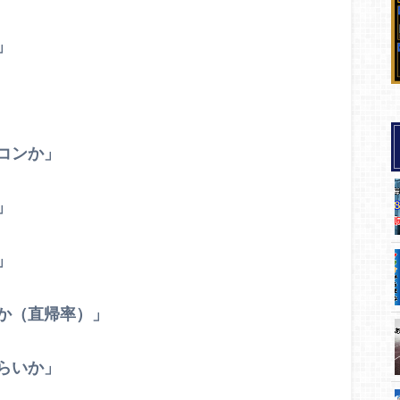
」
コンか」
」
」
か（直帰率）」
らいか」