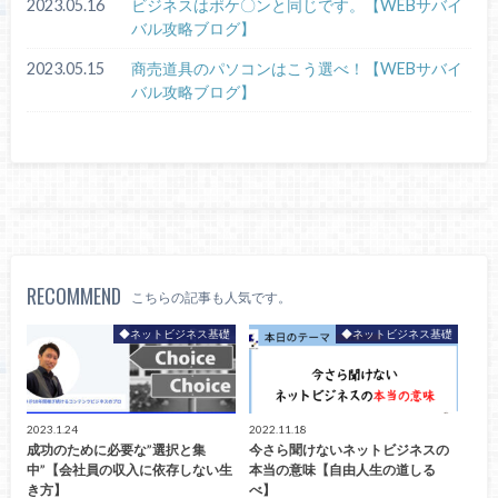
2023.05.16
ビジネスはポケ〇ンと同じです。【WEBサバイ
バル攻略ブログ】
2023.05.15
商売道具のパソコンはこう選べ！【WEBサバイ
バル攻略ブログ】
RECOMMEND
こちらの記事も人気です。
◆ネットビジネス基礎
◆ネットビジネス基礎
2023.1.24
2022.11.18
成功のために必要な”選択と集
今さら聞けないネットビジネスの
中”【会社員の収入に依存しない生
本当の意味【自由人生の道しる
き方】
べ】