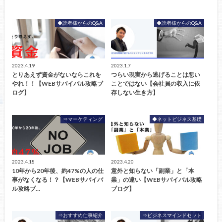
◆読者様からのQ&A
◆読者様からのQ&A
2023.4.19
2023.1.7
とりあえず資金がないならこれを
つらい現実から逃げることは悪い
やれ！！【WEBサバイバル攻略ブ
ことではない【会社員の収入に依
ログ】
存しない生き方】
⇒マーケティング
◆ネットビジネス基礎
2023.4.18
2023.4.20
10年から20年後、約47%の人の仕
意外と知らない「副業」と「本
事がなくなる！？【WEBサバイバ
業」の違い【WEBサバイバル攻略
ル攻略ブ…
ブログ】
⇒おすすめ仕事紹介
⇒ビジネスマインドセット