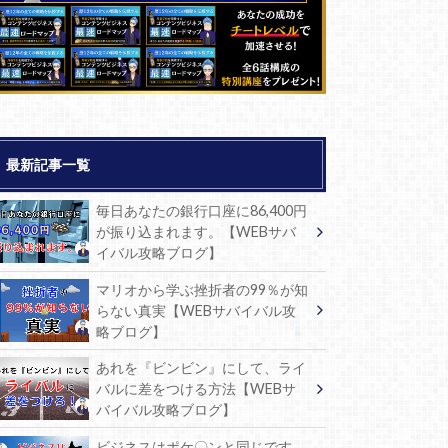
最新記事一覧
毎日あなたの銀行口座に86,400円
が振り込まれます。【WEBサバ
イバル攻略ブログ】
マリオから学ぶ挫折者の99％が知
らない真実【WEBサバイバル攻
略ブログ】
あれを『ビンビン』にして、ライ
バルに差をつける方法【WEBサ
バイバル攻略ブログ】
ビジネスはポケ〇ンと同じです。