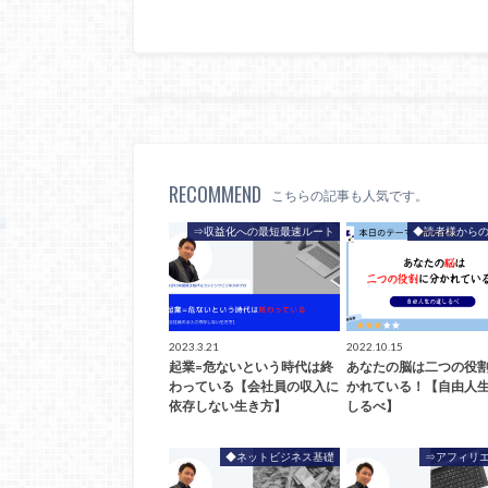
RECOMMEND
こちらの記事も人気です。
⇒収益化への最短最速ルート
◆読者様からの
2023.3.21
2022.10.15
起業=危ないという時代は終
あなたの脳は二つの役
わっている【会社員の収入に
かれている！【自由人
依存しない生き方】
しるべ】
◆ネットビジネス基礎
⇒アフィリ