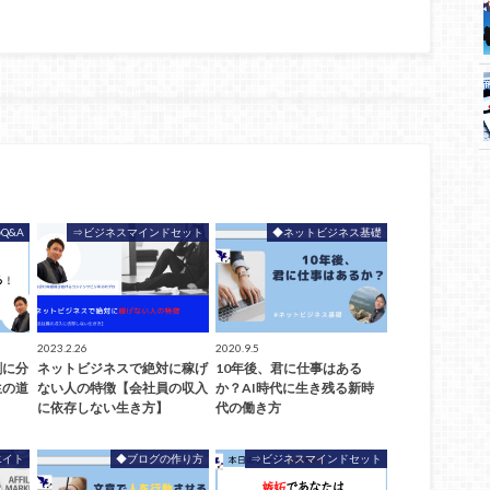
Q&A
⇒ビジネスマインドセット
◆ネットビジネス基礎
2023.2.26
2020.9.5
割に分
ネットビジネスで絶対に稼げ
10年後、君に仕事はある
生の道
ない人の特徴【会社員の収入
か？AI時代に生き残る新時
に依存しない生き方】
代の働き方
エイト
◆ブログの作り方
⇒ビジネスマインドセット