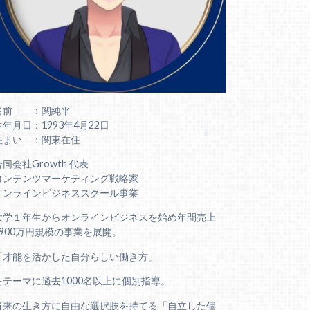
名前 ：関純平
生年月日：1993年4月22日
住まい ：関東在住
合同会社Growth 代表
コンテンツマーケティング戦略家
オンラインビジネススクール事業
大学１年生からオンラインビジネスを始め年間売上
6900万円規模の事業を展開。
「才能を活かした自分らしい働き方」
をテーマに過去1000名以上に個別指導。
将来の生き方に自由な選択肢を持てる「自立した個