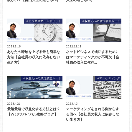
⇒ビジネスマインドセット
⇒収益化への最短最速ルート
2023.3.19
2022.12.13
あなたの時給を上げる最も簡単な
ネットビジネスで成功するために
方法【会社員の収入に依存しない
はマーケティング力が不可欠【会
生き方】
社員の収入に依存…
⇒収益化への最短最速ルート
⇒マーケティング
2023.4.26
2023.4.3
最短最速で収益化する方法とは？
マーケティングをされる側からす
【WEBサバイバル攻略ブログ】
る側へ【会社員の収入に依存しな
い生き方】