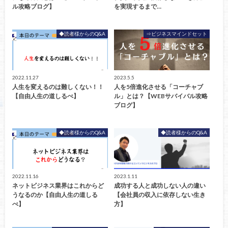
ル攻略ブログ】
を実現するまで…
◆読者様からのQ&A
⇒ビジネスマインドセット
2022.11.27
2023.5.5
人生を変えるのは難しくない！！
人を5倍進化させる「コーチャブ
【自由人生の道しるべ】
ル」とは？【WEBサバイバル攻略
ブログ】
◆読者様からのQ&A
◆読者様からのQ&A
2022.11.16
2023.1.11
ネットビジネス業界はこれからど
成功する人と成功しない人の違い
うなるのか【自由人生の道しる
【会社員の収入に依存しない生き
べ】
方】