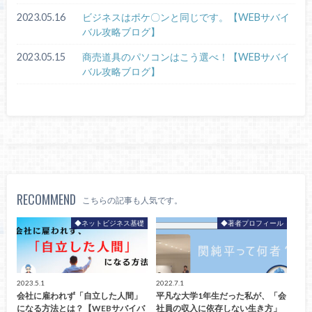
2023.05.16
ビジネスはポケ〇ンと同じです。【WEBサバイ
バル攻略ブログ】
2023.05.15
商売道具のパソコンはこう選べ！【WEBサバイ
バル攻略ブログ】
RECOMMEND
こちらの記事も人気です。
◆ネットビジネス基礎
◆著者プロフィール
2023.5.1
2022.7.1
会社に雇われず「自立した人間」
平凡な大学1年生だった私が、「会
になる方法とは？【WEBサバイバ
社員の収入に依存しない生き方」