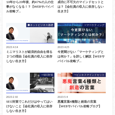
10年から20年後、約47%の人の仕
成功に不可欠のマインドセットと
事がなくなる！？【WEBサバイバ
は？【会社員の収入に依存しない
ル攻略ブ…
生き方】
◆ネットビジネス基礎
⇒マーケティング
2023.4.14
2023.4.25
ミニマリストが経済的自由を得る
今更聞けない「マーケティングと
２つの理由【会社員の収入に依存
は何か？」を詳しく解説【WEBサ
しない生き方】
バイバル攻略ブ…
⇒SEO対策
⇒ビジネスマインドセット
2023.2.10
2023.5.4
SEO対策でこれだけはやってはい
悪魔言葉4種類と創造の言葉
けないこと【会社員の収入に依存
【WEBサバイバル攻略ブログ】
しない生き方】