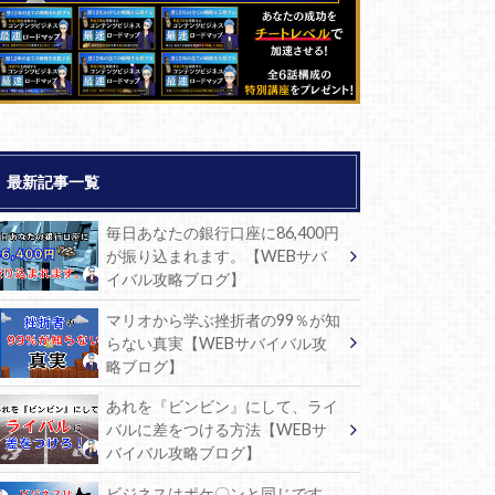
最新記事一覧
毎日あなたの銀行口座に86,400円
が振り込まれます。【WEBサバ
イバル攻略ブログ】
マリオから学ぶ挫折者の99％が知
らない真実【WEBサバイバル攻
略ブログ】
あれを『ビンビン』にして、ライ
バルに差をつける方法【WEBサ
バイバル攻略ブログ】
ビジネスはポケ〇ンと同じです。