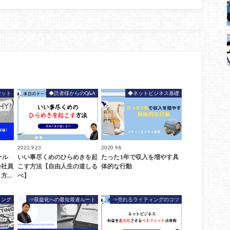
セット
◆読者様からのQ&A
◆ネットビジネス基礎
2022.9.23
2020.9.8
ール
いい事尽くめのひらめきを起
たった1年で収入を増やす具
会社員
こす方法【自由人生の道しる
体的な行動
方…
べ】
ィング
⇒収益化への最短最速ルート
⇒売れるライティングのコツ