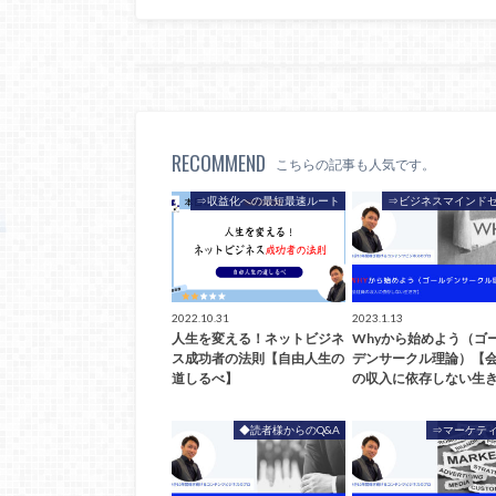
RECOMMEND
こちらの記事も人気です。
⇒収益化への最短最速ルート
⇒ビジネスマインド
2022.10.31
2023.1.13
人生を変える！ネットビジネ
Whyから始めよう（ゴ
ス成功者の法則【自由人生の
デンサークル理論）【
道しるべ】
の収入に依存しない生き
◆読者様からのQ&A
⇒マーケテ