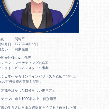
名前 ：関純平
生年月日：1993年4月22日
住まい ：関東在住
合同会社Growth 代表
コンテンツマーケティング戦略家
オンラインビジネススクール事業
大学１年生からオンラインビジネスを始め年間売上
6900万円規模の事業を展開。
「才能を活かした自分らしい働き方」
をテーマに過去1000名以上に個別指導。
将来の生き方に自由な選択肢を持てる「自立した個