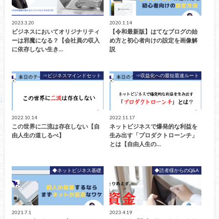
2023.3.20
2020.1.14
ビジネスにおいてオリジナリティ
【令和最新版】はてなブログの始
ーは邪魔になる？【会社員の収入
め方と初心者向けの設定を画像解
に依存しない生き…
説
⇒ビジネスマインドセット
⇒収益化への最短最速ルート
2022.10.14
2022.11.17
この世界に二流は存在しない【自
ネットビジネスで爆発的な利益を
由人生の道しるべ】
生み出す「プロダクトローンチ」
とは【自由人生の…
◆ネットビジネス基礎
◆読者様からのQ&A
2021.7.1
2023.4.19