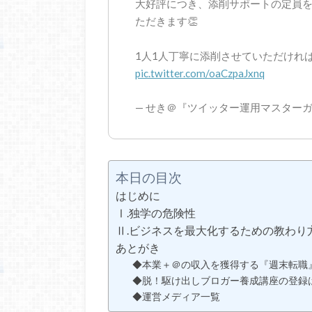
大好評につき、添削サポートの定員を
ただきます👏
1人1人丁寧に添削させていただけれ
pic.twitter.com/oaCzpaJxnq
— せき＠『ツイッター運用マスターガイド』
本日の目次
はじめに
Ⅰ.独学の危険性
Ⅱ.ビジネスを最大化するための教わり
あとがき
◆本業＋＠の収入を獲得する『週末転職
◆脱！駆け出しブロガー養成講座の登録
◆運営メディア一覧