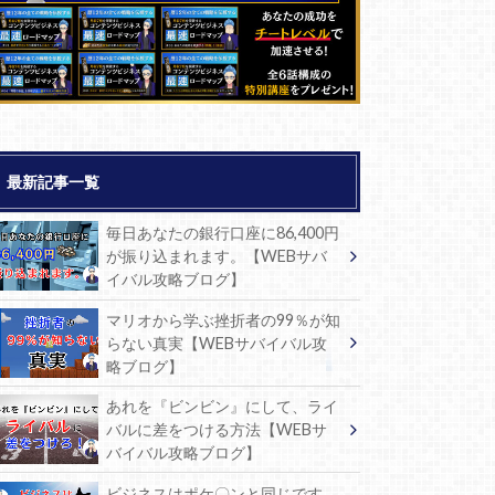
最新記事一覧
毎日あなたの銀行口座に86,400円
が振り込まれます。【WEBサバ
イバル攻略ブログ】
マリオから学ぶ挫折者の99％が知
らない真実【WEBサバイバル攻
略ブログ】
あれを『ビンビン』にして、ライ
バルに差をつける方法【WEBサ
バイバル攻略ブログ】
ビジネスはポケ〇ンと同じです。