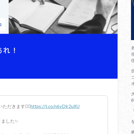
だきます🙇‍♂️
https://t.co/n6vDlr2uXU
きました✨