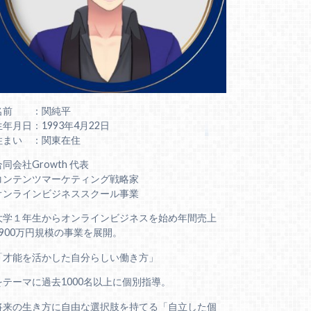
名前 ：関純平
生年月日：1993年4月22日
住まい ：関東在住
合同会社Growth 代表
コンテンツマーケティング戦略家
オンラインビジネススクール事業
大学１年生からオンラインビジネスを始め年間売上
6900万円規模の事業を展開。
「才能を活かした自分らしい働き方」
をテーマに過去1000名以上に個別指導。
将来の生き方に自由な選択肢を持てる「自立した個