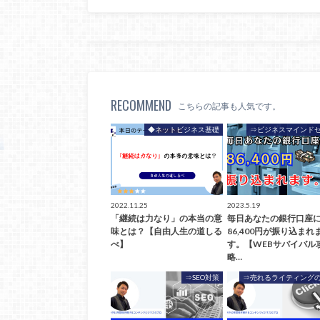
RECOMMEND
こちらの記事も人気です。
◆ネットビジネス基礎
⇒ビジネスマインド
2022.11.25
2023.5.19
「継続は力なり」の本当の意
毎日あなたの銀行口座
味とは？【自由人生の道しる
86,400円が振り込まれ
べ】
す。【WEBサバイバル
略…
⇒SEO対策
⇒売れるライティング