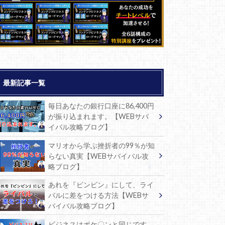
最新記事一覧
毎日あなたの銀行口座に86,400円
が振り込まれます。【WEBサバ
イバル攻略ブログ】
マリオから学ぶ挫折者の99％が知
らない真実【WEBサバイバル攻
略ブログ】
あれを『ビンビン』にして、ライ
バルに差をつける方法【WEBサ
バイバル攻略ブログ】
ビジネスはポケ〇ンと同じです。