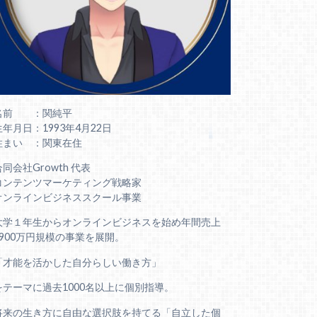
名前 ：関純平
生年月日：1993年4月22日
住まい ：関東在住
合同会社Growth 代表
コンテンツマーケティング戦略家
オンラインビジネススクール事業
大学１年生からオンラインビジネスを始め年間売上
6900万円規模の事業を展開。
「才能を活かした自分らしい働き方」
をテーマに過去1000名以上に個別指導。
将来の生き方に自由な選択肢を持てる「自立した個