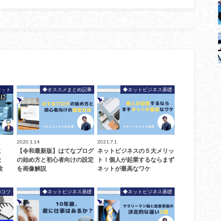
セット
◆オススメまとめ記事
◆ネットビジネス基礎
2020.1.14
2021.7.1
に
【令和最新版】はてなブログ
ネットビジネスの５大メリッ
ま
の始め方と初心者向けの設定
ト！個人が起業するならまず
攻
を画像解説
ネットが最高なワケ
のコツ
◆ネットビジネス基礎
◆ネットビジネス基礎