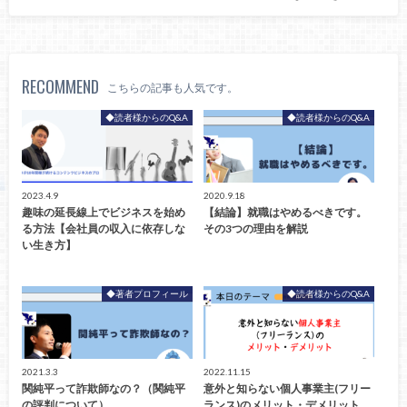
RECOMMEND
こちらの記事も人気です。
◆読者様からのQ&A
◆読者様からのQ&A
2023.4.9
2020.9.18
趣味の延長線上でビジネスを始め
【結論】就職はやめるべきです。
る方法【会社員の収入に依存しな
その3つの理由を解説
い生き方】
◆著者プロフィール
◆読者様からのQ&A
2021.3.3
2022.11.15
関純平って詐欺師なの？（関純平
意外と知らない個人事業主(フリー
の評判について）
ランス)のメリット・デメリット