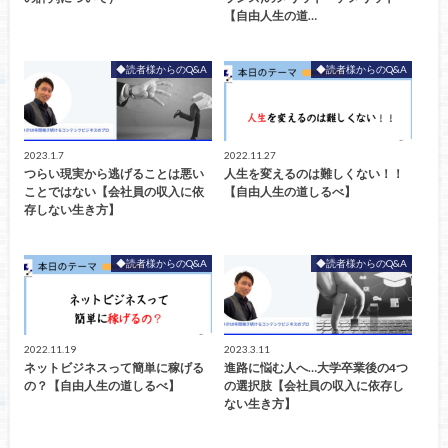
【自由人生の道…
◆読者様からのQ&A
◆読者様からのQ&A
2023.1.7
2022.11.27
つらい現実から逃げることは悪い
人生を変えるのは難しくない！！
ことではない【会社員の収入に依
【自由人生の道しるべ】
存しない生き方】
◆読者様からのQ&A
◆読者様からのQ&A
2022.11.19
2023.3.11
ネットビジネスって簡単に稼げる
進路に悩む人へ…大学卒業後の4つ
の？【自由人生の道しるべ】
の選択肢【会社員の収入に依存し
ない生き方】