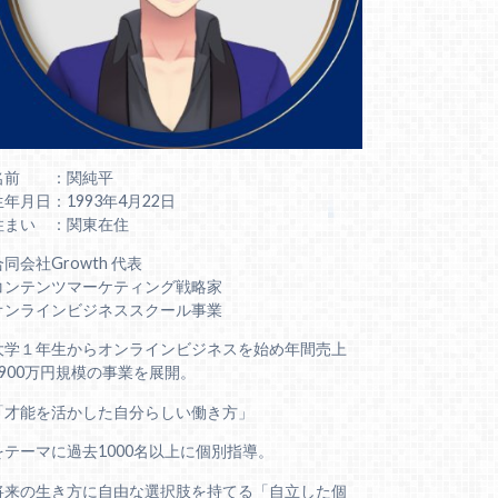
名前 ：関純平
生年月日：1993年4月22日
住まい ：関東在住
合同会社Growth 代表
コンテンツマーケティング戦略家
オンラインビジネススクール事業
大学１年生からオンラインビジネスを始め年間売上
6900万円規模の事業を展開。
「才能を活かした自分らしい働き方」
をテーマに過去1000名以上に個別指導。
将来の生き方に自由な選択肢を持てる「自立した個