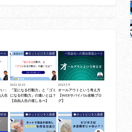
ルート
◆ネットビジネス基礎
⇒収益化への最短最速ルート
2022.10.23
2023.5.9
ない：
「宝になる行動力」と「ゴミ
オールアウトという考え方
由人生
になる行動力」の違いとは？
【WEBサバイバル攻略ブロ
【自由人生の道しるべ】
グ】
O対策
◆ネットビジネス基礎
◆ネットビジネス基礎