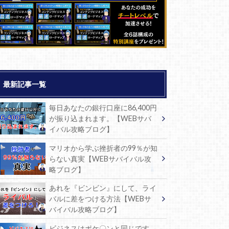
最新記事一覧
毎日あなたの銀行口座に86,400円
が振り込まれます。【WEBサバ
イバル攻略ブログ】
マリオから学ぶ挫折者の99％が知
らない真実【WEBサバイバル攻
略ブログ】
あれを『ビンビン』にして、ライ
バルに差をつける方法【WEBサ
バイバル攻略ブログ】
ビジネスはポケ〇ンと同じです。