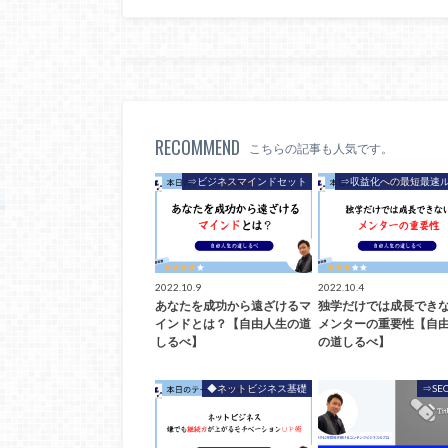
RECOMMEND
こちらの記事も人気です。
⇒ビジネスマインドセット
⇒収益化への最短最速
2022.10.9
2022.10.4
あなたを成功から遠ざけるマ
独学だけでは成長でき
インドとは？【自由人生の道
メンターの重要性【自
しるべ】
の道しるべ】
◆ネットビジネス基礎
⇒SE