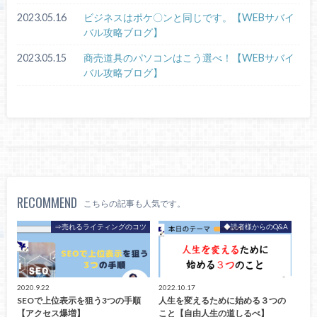
2023.05.16
ビジネスはポケ〇ンと同じです。【WEBサバイ
バル攻略ブログ】
2023.05.15
商売道具のパソコンはこう選べ！【WEBサバイ
バル攻略ブログ】
RECOMMEND
こちらの記事も人気です。
⇒売れるライティングのコツ
◆読者様からのQ&A
2020.9.22
2022.10.17
SEOで上位表示を狙う3つの手順
人生を変えるために始める３つの
【アクセス爆増】
こと【自由人生の道しるべ】