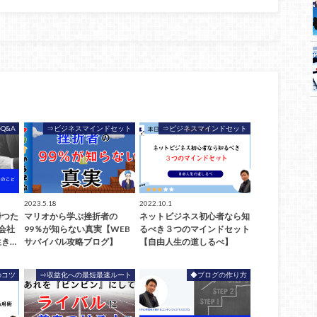
Q&A
⇒ビジネスマインドセット
⇒ビジネスマインドセット
2023.5.18
2022.10.1
勝つた
マリオから学ぶ挫折者の
ネットビジネス初心者なら知
会社
99％が知らない真実【WEB
るべき３つのマインドセット
き…
サバイバル攻略ブログ】
【自由人生の道しるべ】
のコツ
⇒収益化への最短最速ルート
◆ブログの作り方