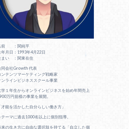
名前 ：関純平
生年月日：1993年4月22日
住まい ：関東在住
合同会社Growth 代表
コンテンツマーケティング戦略家
オンラインビジネススクール事業
大学１年生からオンラインビジネスを始め年間売上
6900万円規模の事業を展開。
「才能を活かした自分らしい働き方」
をテーマに過去1000名以上に個別指導。
将来の生き方に自由な選択肢を持てる「自立した個