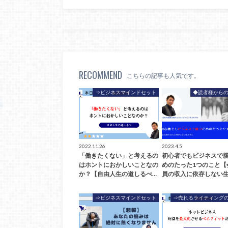
RECOMMEND
こちらの記事も人気です。
⇒ビジネスマインドセット
◆読者様からの
2022.11.26
2023.4.5
「働きたくない」と考えるの
初心者でもビジネスで
はホントにおかしいことなの
めのたった1つのこと【
か？【自由人生の道しるべ…
員の収入に依存しない生
⇒ビジネスマインドセット
⇒売れるライティング