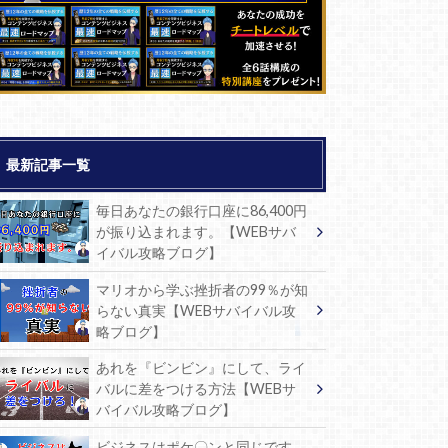
最新記事一覧
毎日あなたの銀行口座に86,400円
が振り込まれます。【WEBサバ
イバル攻略ブログ】
マリオから学ぶ挫折者の99％が知
らない真実【WEBサバイバル攻
略ブログ】
あれを『ビンビン』にして、ライ
バルに差をつける方法【WEBサ
バイバル攻略ブログ】
ビジネスはポケ〇ンと同じです。