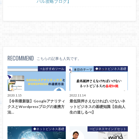
バル攻略ブログ】
RECOMMEND
こちらの記事も人気です。
⇒おすすめツール
◆ネットビジネス基礎
2020.1.15
2022.11.14
【令和最新版】Googleアナリティ
最低限押さえなければいけないネ
クスとWordpressブログの連携方
ットビジネスの基礎知識【自由人
法…
生の道しるべ】
◆ネットビジネス基礎
⇒ビジネスマインドセット