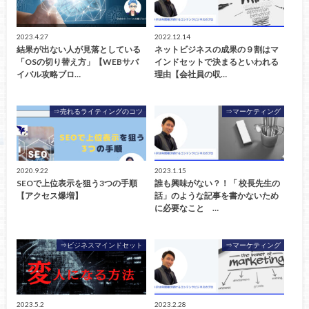
2023.4.27
2022.12.14
結果が出ない人が見落としている
ネットビジネスの成果の９割はマ
「OSの切り替え方」【WEBサバ
インドセットで決まるといわれる
イバル攻略ブロ…
理由【会社員の収…
⇒売れるライティングのコツ
⇒マーケティング
2020.9.22
2023.1.15
SEOで上位表示を狙う3つの手順
誰も興味がない？！「 校長先生の
【アクセス爆増】
話」のような記事を書かないため
に必要なこと …
⇒ビジネスマインドセット
⇒マーケティング
2023.5.2
2023.2.28