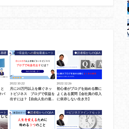
ス基礎
⇒収益化への最短最速ルート
◆読者様からのQ&A
2022.10.22
2022.12.26
」と
月に20万円以上を稼ぐネッ
初心者がブログを始める際に
サバ
トビジネス ブログで収益を
よくある質問【会社員の収入
出すには？【自由人生の道…
に依存しない生き方】
ルート
◆読者様からのQ&A
⇒ビジネスマインドセット