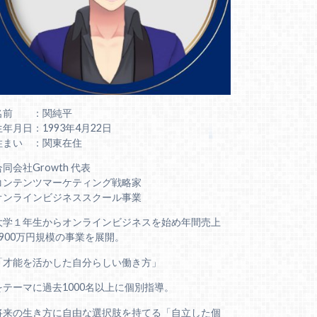
名前 ：関純平
生年月日：1993年4月22日
住まい ：関東在住
合同会社Growth 代表
コンテンツマーケティング戦略家
オンラインビジネススクール事業
大学１年生からオンラインビジネスを始め年間売上
6900万円規模の事業を展開。
「才能を活かした自分らしい働き方」
をテーマに過去1000名以上に個別指導。
将来の生き方に自由な選択肢を持てる「自立した個