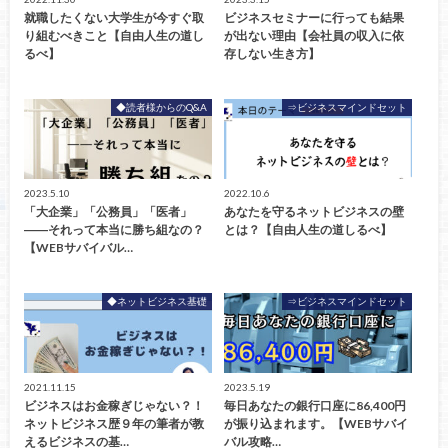
就職したくない大学生が今すぐ取
ビジネスセミナーに行っても結果
り組むべきこと【自由人生の道し
が出ない理由【会社員の収入に依
るべ】
存しない生き方】
◆読者様からのQ&A
⇒ビジネスマインドセット
2023.5.10
2022.10.6
「大企業」「公務員」「医者」
あなたを守るネットビジネスの壁
――それって本当に勝ち組なの？
とは？【自由人生の道しるべ】
【WEBサバイバル…
◆ネットビジネス基礎
⇒ビジネスマインドセット
2021.11.15
2023.5.19
ビジネスはお金稼ぎじゃない？！
毎日あなたの銀行口座に86,400円
ネットビジネス歴９年の筆者が教
が振り込まれます。【WEBサバイ
えるビジネスの基…
バル攻略…