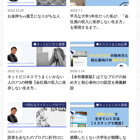
2022.12.20
2022.7.1
お金持ちvs貧乏になりがちな人
平凡な大学1年生だった私が、「会
社員の収入に依存しない生き方」
を実現するまで…
◆ネットビジネス基礎
◆オススメまとめ記事
2022.12.16
2020.1.14
ネットビジネスでうまくいかない
【令和最新版】はてなブログの始
人の7つの特徴【会社員の収入に依
め方と初心者向けの設定を画像解
存しない生き方…
説
⇒売れるライティングのコツ
◆ネットビジネス基礎
2023.1.17
2020.9.3
読者をあなたのブログに釘付けに
就職したくない大学生が就職しな