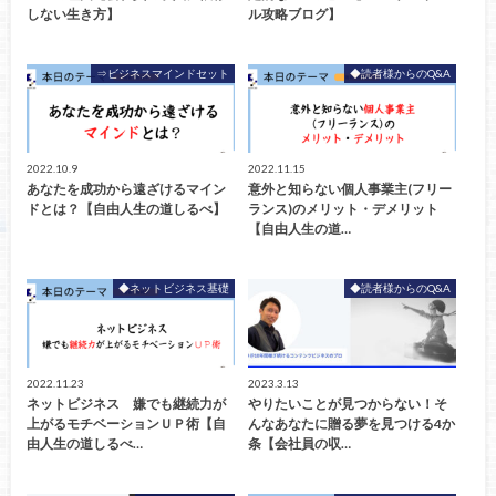
しない生き方】
ル攻略ブログ】
⇒ビジネスマインドセット
◆読者様からのQ&A
2022.10.9
2022.11.15
あなたを成功から遠ざけるマイン
意外と知らない個人事業主(フリー
ドとは？【自由人生の道しるべ】
ランス)のメリット・デメリット
【自由人生の道…
◆ネットビジネス基礎
◆読者様からのQ&A
2022.11.23
2023.3.13
ネットビジネス 嫌でも継続力が
やりたいことが見つからない！そ
上がるモチベーションＵＰ術【自
んなあなたに贈る夢を見つける4か
由人生の道しるべ…
条【会社員の収…