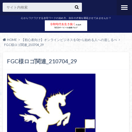
心からワクワクする在宅ワークの始め方。自分の才能を開花させてみませんか？
HOME
【初心者向け】オンラインビジネスを0から始める人への道しるべ
FGC様ロゴ関連_210704_29
FGC様ロゴ関連_210704_29