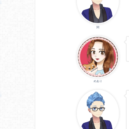
関
めあり