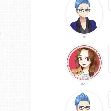
関
めあり