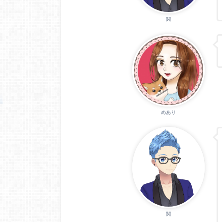
関
めあり
関