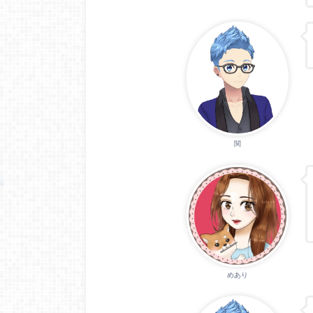
関
めあり